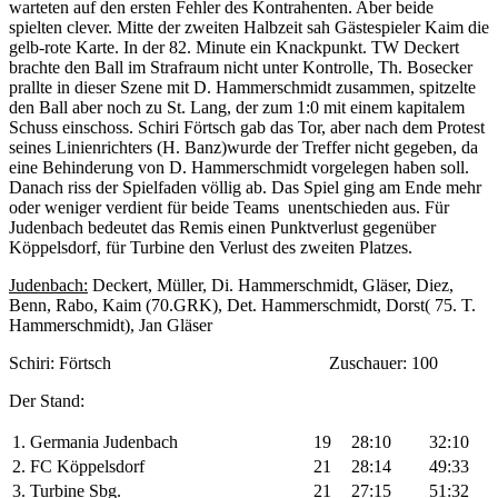
warteten auf den ersten Fehler des Kontrahenten. Aber beide
spielten clever. Mitte der zweiten Halbzeit sah Gästespieler Kaim die
gelb-rote Karte. In der 82. Minute ein Knackpunkt. TW Deckert
brachte den Ball im Strafraum nicht unter Kontrolle, Th. Bosecker
prallte in dieser Szene mit D. Hammerschmidt zusammen, spitzelte
den Ball aber noch zu St. Lang, der zum 1:0 mit einem kapitalem
Schuss einschoss. Schiri Förtsch gab das Tor, aber nach dem Protest
seines Linienrichters (H. Banz)wurde der Treffer nicht gegeben, da
eine Behinderung von D. Hammerschmidt vorgelegen haben soll.
Danach riss der Spielfaden völlig ab. Das Spiel ging am Ende mehr
oder weniger verdient für beide Teams
unentschieden aus. Für
Judenbach bedeutet das Remis einen Punktverlust gegenüber
Köppelsdorf, für Turbine den Verlust des zweiten Platzes.
Judenbach:
Deckert, Müller, Di. Hammerschmidt, Gläser, Diez,
Benn, Rabo, Kaim (70.GRK), Det. Hammerschmidt, Dorst( 75. T.
Hammerschmidt), Jan Gläser
Schiri: Förtsch
Zuschauer: 100
Der Stand:
1. Germania Judenbach
19
28:10
32:10
2. FC Köppelsdorf
21
28:14
49:33
3. Turbine Sbg.
21
27:15
51:32