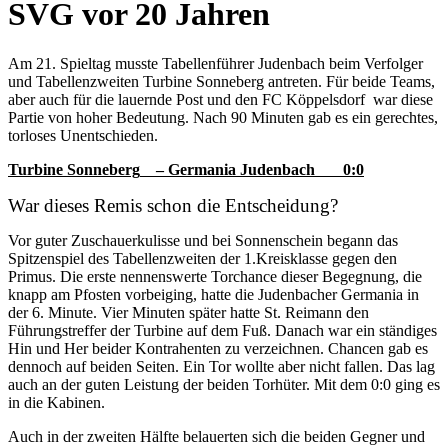
SVG vor 20 Jahren
Am 21. Spieltag musste Tabellenführer Judenbach beim Verfolger
und Tabellenzweiten Turbine Sonneberg antreten. Für beide Teams,
aber auch für die lauernde Post und den FC Köppelsdorf
war diese
Partie von hoher Bedeutung. Nach 90 Minuten gab es ein gerechtes,
torloses Unentschieden.
Turbine Sonneberg
– Germania Judenbach
0:0
War dieses Remis schon die Entscheidung?
Vor guter Zuschauerkulisse und bei Sonnenschein begann das
Spitzenspiel des Tabellenzweiten der 1.Kreisklasse gegen den
Primus. Die erste nennenswerte Torchance dieser Begegnung, die
knapp am Pfosten vorbeiging, hatte die Judenbacher Germania in
der 6. Minute. Vier Minuten später hatte St. Reimann den
Führungstreffer der Turbine auf dem Fuß. Danach war ein ständiges
Hin und Her beider Kontrahenten zu verzeichnen. Chancen gab es
dennoch auf beiden Seiten. Ein Tor wollte aber nicht fallen. Das lag
auch an der guten Leistung der beiden Torhüter. Mit dem 0:0 ging es
in die Kabinen.
Auch in der zweiten Hälfte belauerten sich die beiden Gegner und