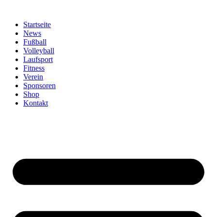
Zum
Inhalt
Startseite
springen
News
Fußball
Volleyball
Laufsport
Fitness
Verein
Sponsoren
Shop
Kontakt