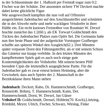
in der Schlussminute der 1. Halbzeit per Freistoß sogar zum 0:2.
Fischer war der Schütze. Der ansonsten sichere TW Deckert machte
dabei keine glückliche Figur.
Wie ausgewechselt kämpften die nun voll auf Offensive
ausgerichteten Judenbacher auf den Anschlusstreffer und schnürten
die in der Abwehr mehr und mehr wackligen Veisdorfer in ihrer
Hälfte ein. Ein recht kurioses Freistoßtor von Routinier W. Drexel
brachte zunächst das 1:2(60.), als EK Torwart Goldschmidt den
Tücken des Judenbacher Platzes zum Opfer fiel. Die Germania hatte
nun ihre beste Phase und der aufgerückte Vorstopper Grafberger
schaffte aus spitzem Winkel den Ausgleich(62.). Drei Minuten
später verpasste Dorst den Führungstreffer, als er mit seinem Schuss
das Gästetor nur knapp verfehlte. In den letzten Minuten des
kampfbetonten Spiels gab es auch noch einige gute
Kontermöglichkeiten der Veilsdorfer. Mit seinem besten Pfiff
beendete Cipin die letztendlich ausgeglichene Partie. Für die
Judenbacher gab es zwar erneut keinen Heimsieg, aber die
Gewissheit, dass auch Spieler der 2. Mannschaft in der
Bezirksklasse ihren Mann stehen
Judenbach
: Deckert, Rabo, Di. Hammerschmidt, Grafberger,
Renner(46. Böhm), T. Hammerschmidt, Kaim, Det.
Hammerschmidt, Dorst, W. Drexel, Jan Gläser
Veilsdorf II:
Goldschmidt, Dressel, Höhlein(70. Koch),Lörtzing,
Römhild, Meyer, Ulrich, Fischer, Schwarz, Wirsing, Finke