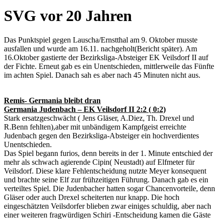
SVG vor 20 Jahren
Das Punktspiel gegen Lauscha/Ernstthal am 9. Oktober musste
ausfallen und wurde am 16.11. nachgeholt(Bericht später). Am
16.Oktober gastierte der Bezirksliga-Absteiger EK Veilsdorf II auf
der Fichte. Erneut gab es ein Unentschieden, mittlerweile das Fünfte
im achten Spiel. Danach sah es aber nach 45 Minuten nicht aus.
Remis- Germania bleibt dran
Germania Judenbach – EK Veilsdorf II 2:2 ( 0:2)
Stark ersatzgeschwächt ( Jens Gläser, A.Diez, Th. Drexel und
R.Benn fehlten),aber mit unbändigem Kampfgeist erreichte
Judenbach gegen den Bezirksliga-Absteiger ein hochverdientes
Unentschieden.
Das Spiel begann furios, denn bereits in der 1. Minute entschied der
mehr als schwach agierende Cipin( Neustadt) auf Elfmeter für
Veilsdorf. Diese klare Fehlentscheidung nutzte Meyer konsequent
und brachte seine Elf zur frühzeitigen Führung. Danach gab es ein
verteiltes Spiel. Die Judenbacher hatten sogar Chancenvorteile, denn
Gläser oder auch Drexel scheiterten nur knapp. Die hoch
eingeschätzten Veilsdorfer blieben zwar einiges schuldig, aber nach
einer weiteren fragwürdigen Schiri -Entscheidung kamen die Gäste