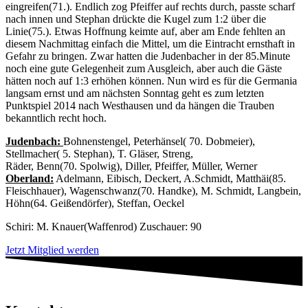
eingreifen(71.). Endlich zog Pfeiffer auf rechts durch, passte scharf
nach innen und Stephan drückte die Kugel zum 1:2 über die
Linie(75.). Etwas Hoffnung keimte auf, aber am Ende fehlten an
diesem Nachmittag einfach die Mittel, um die Eintracht ernsthaft in
Gefahr zu bringen. Zwar hatten die Judenbacher in der 85.Minute
noch eine gute Gelegenheit zum Ausgleich, aber auch die Gäste
hätten noch auf 1:3 erhöhen können. Nun wird es für die Germania
langsam ernst und am nächsten Sonntag geht es zum letzten
Punktspiel 2014 nach Westhausen und da hängen die Trauben
bekanntlich recht hoch.
Judenbach:
Bohnenstengel, Peterhänsel( 70. Dobmeier),
Stellmacher( 5. Stephan), T. Gläser, Streng,
Räder, Benn(70. Spolwig), Diller, Pfeiffer, Müller, Werner
Oberland:
Adelmann, Eibisch, Deckert, A.Schmidt, Matthäi(85.
Fleischhauer), Wagenschwanz(70. Handke), M. Schmidt, Langbein,
Höhn(64. Geißendörfer), Steffan, Oeckel
Schiri: M. Knauer(Waffenrod) Zuschauer: 90
Jetzt Mitglied werden