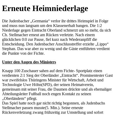
Erneute Heimniederlage
Die Judenbacher „Germania“ verlor ihr drittes Heimspiel in Folge
und muss nun langsam um den Klassenerhalt bangen. Die 1:2
Niederlage gegen Eintracht Oberland schmerzt um so mehr, da sich
Ch. Stellmacher erneut am Rücken verletzte. Nach einem
glücklichen 0:0 zur Pause, fiel kurz nach Wiederanpfiff die
Entscheidung. Den Judenbacher Anschlusstreffer erzielte „Lippo“
Stephan. Das war aber zu wenig und die Gäste entführten verdient
die Punkte von der Fichte.
Unter den Augen des Ministers
Knapp 100 Zuschauer sahen auf dem Fichte- Sportplatz einen
verdienten 2:1 Sieg der Oberländer „Eintracht“. Prominentester Gast
war zweifelslos Thüringens Minister für Wirtschaft, Arbeit und
Technologie Uwe Höhn(SPD), der seinen Heimatverein,
gemeinsam mit seiner Frau, die Daumen drückte und als ehemaliger
Abteilungsleiter Fußball noch engen Kontakt zu seinen
„Oberländern“ pflegt.
Das Spiel hatte noch gar nicht richtig begonnen, als Judenbachs
Stellmacher passen musste(5. Min.). Seine erneute
Rückenverletzung zwang frühzeitig zur Umstellung und sofort