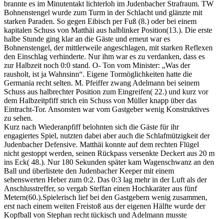
brannte es im Minutentakt lichterloh im Judenbacher Strafraum. TW
Bohnenstengel wurde zum Turm in der Schlacht und glänzte mit
starken Paraden. So gegen Eibisch per Fuß (8.) oder bei einem
kapitalen Schuss von Matthäi aus halblinker Position(13.). Die erste
halbe Stunde ging klar an die Gäste und erneut war es
Bohnenstengel, der mittlerweile angeschlagen, mit starken Reflexen
den Einschlag verhinderte. Nur ihm war es zu verdanken, dass es
zur Halbzeit noch 0:0 stand. O- Ton vom Minister: „Was der
rausholt, ist ja Wahnsinn“. Eigene Tormöglichkeiten hatte die
Germania recht selten. M. Pfeiffer zwang Adelmann bei seinem
Schuss aus halbrechter Position zum Eingreifen( 22.) und kurz vor
dem Halbzeitpfiff strich ein Schuss von Müller knapp über das
Eintracht-Tor. Ansonsten war vom Gastgeber wenig Konstruktives
zu sehen.
Kurz nach Wiederanpfiff belohnten sich die Gäste für ihr
engagiertes Spiel, nutzten dabei aber auch die Schlafmützigkeit der
Judenbacher Defensive. Matthäi konnte auf dem rechten Flügel
nicht gestoppt werden, seinen Rückpass versenkte Deckert aus 20 m
ins Eck( 48.). Nur 180 Sekunden später kam Wagenschwanz an den
Ball und überlistete den Judenbacher Keeper mit einem
sehenswerten Heber zum 0:2. Das 0:3 lag mehr in der Luft als der
Anschlusstreffer, so vergab Steffan einen Hochkaräter aus fünf
Metern(60.).Spielerisch lief bei den Gastgebern wenig zusammen,
erst nach einem weiten Freistoß aus der eigenen Hälfte wurde der
Kopfball von Stephan recht tückisch und Adelmann musste