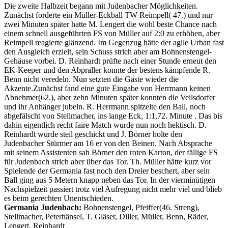
Die zweite Halbzeit begann mit Judenbacher Möglichkeiten.
Zunächst forderte ein Müller-Eckball TW Reimpell( 47.) und nur
zwei Minuten später hatte M. Lengert die wohl beste Chance nach
einem schnell ausgeführten FS von Müller auf 2:0 zu erhöhen, aber
Reimpell reagierte glänzend. Im Gegenzug hätte der agile Urban fast
den Ausgleich erzielt, sein Schuss strich aber am Bohnenstengel-
Gehäuse vorbei. D. Reinhardt prüfte nach einer Stunde erneut den
EK-Keeper und den Abpraller konnte der bestens kämpfende R.
Benn nicht veredeln. Nun setzten die Gäste wieder die
Akzente.Zunächst fand eine gute Eingabe von Herrmann keinen
Abnehmer(62.), aber zehn Minuten später konnten die Veilsdorfer
und ihr Anhänger jubeln. R. Herrmann spitzelte den Ball, noch
abgefälscht von Stellmacher, ins lange Eck, 1:1,72. Minute . Das bis
dahin eigentlich recht faire Match wurde nun noch hektisch. D.
Reinhardt wurde steil geschickt und J. Börner holte den
Judenbacher Stürmer am 16 er von den Beinen. Nach Absprache
mit seinem Assistenten sah Börner den roten Karton, der fällige FS
für Judenbach strich aber über das Tor. Th. Müller hätte kurz vor
Spielende der Germania fast noch den Dreier beschert, aber sein
Ball ging aus 5 Metern knapp neben das Tor. In der vierminütigen
Nachspielzeit passiert trotz viel Aufregung nicht mehr viel und blieb
es beim gerechten Unentschieden.
Germania Judenbach:
Bohnenstengel, Pfeiffer(46. Streng),
Stellmacher, Peterhänsel, T. Gläser, Diller, Müller, Benn, Räder,
Lengert, Reinhardt