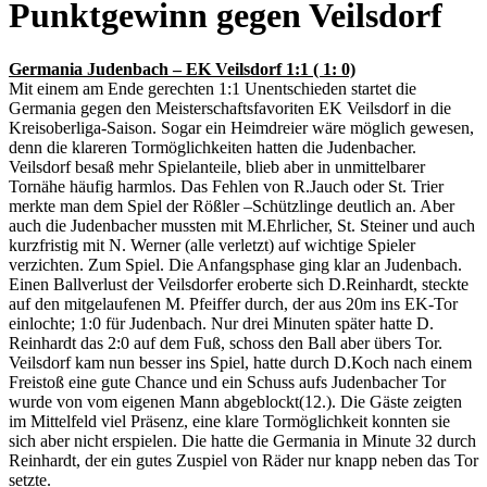
Punktgewinn gegen Veilsdorf
Germania Judenbach – EK Veilsdorf 1:1 ( 1: 0)
Mit einem am Ende gerechten 1:1 Unentschieden startet die
Germania gegen den Meisterschaftsfavoriten EK Veilsdorf in die
Kreisoberliga-Saison. Sogar ein Heimdreier wäre möglich gewesen,
denn die klareren Tormöglichkeiten hatten die Judenbacher.
Veilsdorf besaß mehr Spielanteile, blieb aber in unmittelbarer
Tornähe häufig harmlos. Das Fehlen von R.Jauch oder St. Trier
merkte man dem Spiel der Rößler –Schützlinge deutlich an. Aber
auch die Judenbacher mussten mit M.Ehrlicher, St. Steiner und auch
kurzfristig mit N. Werner (alle verletzt) auf wichtige Spieler
verzichten. Zum Spiel. Die Anfangsphase ging klar an Judenbach.
Einen Ballverlust der Veilsdorfer eroberte sich D.Reinhardt, steckte
auf den mitgelaufenen M. Pfeiffer durch, der aus 20m ins EK-Tor
einlochte; 1:0 für Judenbach. Nur drei Minuten später hatte D.
Reinhardt das 2:0 auf dem Fuß, schoss den Ball aber übers Tor.
Veilsdorf kam nun besser ins Spiel, hatte durch D.Koch nach einem
Freistoß eine gute Chance und ein Schuss aufs Judenbacher Tor
wurde von vom eigenen Mann abgeblockt(12.). Die Gäste zeigten
im Mittelfeld viel Präsenz, eine klare Tormöglichkeit konnten sie
sich aber nicht erspielen. Die hatte die Germania in Minute 32 durch
Reinhardt, der ein gutes Zuspiel von Räder nur knapp neben das Tor
setzte.