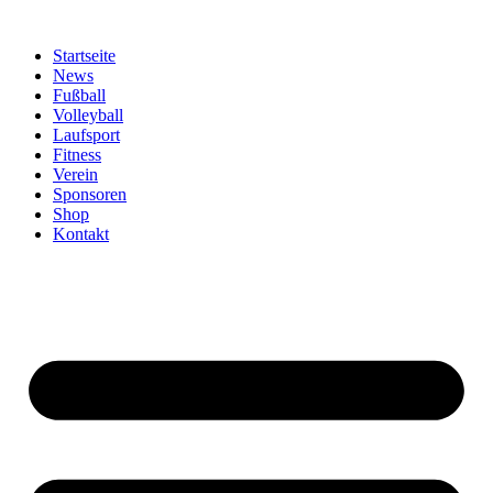
Zum
Inhalt
Startseite
springen
News
Fußball
Volleyball
Laufsport
Fitness
Verein
Sponsoren
Shop
Kontakt