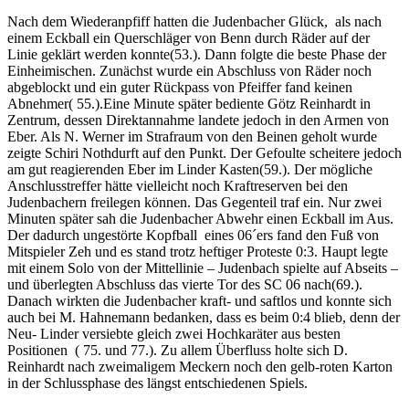
Nach dem Wiederanpfiff hatten die Judenbacher Glück, als nach
einem Eckball ein Querschläger von Benn durch Räder auf der
Linie geklärt werden konnte(53.). Dann folgte die beste Phase der
Einheimischen. Zunächst wurde ein Abschluss von Räder noch
abgeblockt und ein guter Rückpass von Pfeiffer fand keinen
Abnehmer( 55.).Eine Minute später bediente Götz Reinhardt in
Zentrum, dessen Direktannahme landete jedoch in den Armen von
Eber. Als N. Werner im Strafraum von den Beinen geholt wurde
zeigte Schiri Nothdurft auf den Punkt. Der Gefoulte scheitere jedoch
am gut reagierenden Eber im Linder Kasten(59.). Der mögliche
Anschlusstreffer hätte vielleicht noch Kraftreserven bei den
Judenbachern freilegen können. Das Gegenteil traf ein. Nur zwei
Minuten später sah die Judenbacher Abwehr einen Eckball im Aus.
Der dadurch ungestörte Kopfball eines 06´ers fand den Fuß von
Mitspieler Zeh und es stand trotz heftiger Proteste 0:3. Haupt legte
mit einem Solo von der Mittellinie – Judenbach spielte auf Abseits –
und überlegten Abschluss das vierte Tor des SC 06 nach(69.).
Danach wirkten die Judenbacher kraft- und saftlos und konnte sich
auch bei M. Hahnemann bedanken, dass es beim 0:4 blieb, denn der
Neu- Linder versiebte gleich zwei Hochkaräter aus besten
Positionen ( 75. und 77.). Zu allem Überfluss holte sich D.
Reinhardt nach zweimaligem Meckern noch den gelb-roten Karton
in der Schlussphase des längst entschiedenen Spiels.