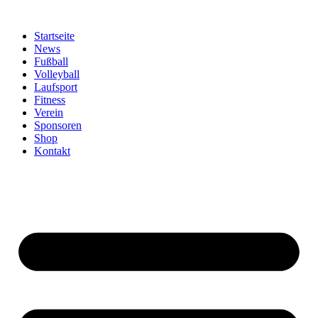
Zum
Inhalt
Startseite
springen
News
Fußball
Volleyball
Laufsport
Fitness
Verein
Sponsoren
Shop
Kontakt