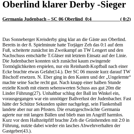
Oberlind klarer Derby -Sieger
Germania Judenbach – SC 06 Oberlind 0:4 ( 0:2)
Das Sonneberger Kreisderby ging klar an die Gäste aus Oberlind.
Bereits in der 8. Spielminute hatte Torjäger Zeh das 0:1 auf dem
Fuß, scheiterte zunächst im Zweikampf an TW Lengert und den
Nachschuss entschärfte T.Gläser mit letztem Einsatz auf der Linie.
Die Judenbacher konnten sich zunächst kaum zwingende
Tormöglichkeiten erspielen, nur ein Reinhardt-Kopfball nach einer
Ecke brachte etwas Gefahr(14.). Der SC 06 musste kurz darauf TW
Bischoff ersetzen. N. Eber ging in den Kasten und der „Ungelernte“
machte seine Sache recht gut. Nach knapp einer halben Stunde
erzielte Knoth mit einem sehenswerten Schuss aus gut 20m die
Linder Führung(27). Unhaltbar schlug der Ball im Winkel ein,
vorausgegangen war ein unnötiger Ballverlust der Judenbacher. Fast
hätte der Schütze Sekunden später nachgelegt, sein Flankenball
landete aber nur am Pfosten. Die ersatzgeschwächte Germania
agierte nur mit langen Bällen und blieb man im Angriff harmlos.
Kurz vor dem Halbzeitpfiff brachte Zeh die Grünhemden mit 2:0 in
Führung, nutzte dabei wieder ein lasches Abwehrverhalten der
Gastgeber(43.).