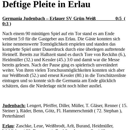
Deftige Pleite in Erlau
Germania Judenbach – Erlauer SV Grün-Weiß 0:5 (
0:3 )
Nach einem 90 minütigen Spiel auf ein Tor stand es am Ende
verdient 5:0 für die Gastgeber aus Erlau. Die Gäste konnten sich
keine nennenswerte Tormöglichkeit erspielen und standen das
komplette Spiel unter Dauerdruck durch eine überlegen auftretende
Heimelf. Bereits zur Halbzeit stand es durch Tore von Reckihn (6.),
Heidmüller (32.) und Kessler (45.) 3:0 und damit war die Messe
bereits gelesen. Nach der Pause ging es spielerisch unverändert
weiter. Von ihren vielen Torschussmöglichkeiten konnten sich aber
nur Weißbrodt (52.) und erneut Kessler (80.) in die Torschützenliste
eintragen und so konnte sich die Germania am Ende glücklich
schätzen, dass die Niederlage nicht noch höher ausfiel.
Judenbach:
Lengert, Pfeiffer, Diller, Müller, T. Gläser, Renner ( 15.
Steiner ), Räder, Benn, Götz, Fl. Hammerschmidt ( 72. Stephan ),
Perterhänsel
Erlau
: Zaschke, Leue, Weißbrodt, Arlt, Burand, Heidmüller,