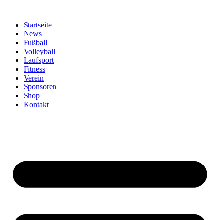
Zum
Inhalt
Startseite
springen
News
Fußball
Volleyball
Laufsport
Fitness
Verein
Sponsoren
Shop
Kontakt