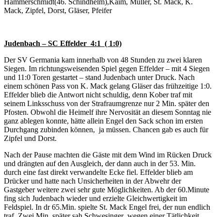
Hammerschmidt(46. Schindhelm),Kaim, Müller, St. Mack, K.
Mack, Zipfel, Dorst, Gläser, Pfeifer
Judenbach – SC Effelder 4:1 ( 1:0)
Der SV Germania kam innerhalb von 48 Stunden zu zwei klaren
Siegen. Im richtungsweisenden Spiel gegen Effelder – mit 4 Siegen
und 11:0 Toren gestartet – stand Judenbach unter Druck. Nach
einem schönen Pass von K. Mack gelang Gläser das frühzeitige 1:0.
Effelder blieb die Antwort nicht schuldig, denn Kober traf mit
seinem Linksschuss von der Strafraumgrenze nur 2 Min. später den
Pfosten. Obwohl die Heimelf ihre Nervosität an diesem Sonntag nie
ganz ablegen konnte, hätte allein Engel den Sack schon im ersten
Durchgang zubinden können, ja müssen. Chancen gab es auch für
Zipfel und Dorst.
Nach der Pause machten die Gäste mit dem Wind im Rücken Druck
und drängten auf den Ausgleich, der dann auch in der 53. Min.
durch eine fast direkt verwandelte Ecke fiel. Effelder blieb am
Drücker und hatte nach Unsicherheiten in der Abwehr der
Gastgeber weitere zwei sehr gute Möglichkeiten. Ab der 60.Minute
fing sich Judenbach wieder und erzielte Gleichwertigkeit im
Feldspiel. In dr 65.Min. spielte St. Mack Engel frei, der nun endlich
traf. Zwei Min. später sah Schwesinger wegen einer Tätlichkeit