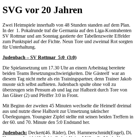
SVG vor 20 Jahren
Zwei Heimspiele innerhalb von 48 Stunden standen auf dem Plan.
In der 1. Pokalrunde traf die Germania auf den Liga-Kontrahenten
SV Rottmar und am Sonntag gastierte der Tabellenzweite Effelder
zum Punktspiel auf der Fichte. Neun Tore und zweimal Rot sorgten
für Unterhaltung.
Judenbach – SV Rottmar 5:0 (3:0)
Die Spielansetzung um 17.30 Uhr an einem Arbeitstag bereitete
beiden Teams Besetzungsschwierigkeiten. Die Gästeelf war an
diesem Tag nicht mehr als ein Trainingspartner, denn Trainer Jakob
musste sich selbst aufbieten. Judenbach spulte ohne voll zu
überzeugen sein Pensum ab und lag zur Halbzeit durch Tore von
Jan Gläser (2) und Pfeiffer 3:0 in Front.
Mit Beginn der zweiten 45 Minuten wechselte die Heimelf dreimal
aus und nutzte diese Halbzeit zur Umsetzung taktischer
Überlegungen. Youngster Zipfel stellte mit seinen beiden Treffern in
der 60. und 70. Minute den 5:0 Endstand her.
Judenbach:
Deckert(46. Räder), Det. Hammerschmidt(Engel), Di.