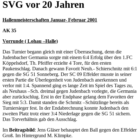
SVG vor 20 Jahren
Hallenmeisterschaften Januar- Februar 2001
AK 35
Vorrunde ( Lohau –Halle)
Das Turnier begann gleich mit einer Überraschung, denn die
Judenbacher Germania sorgte mit einem 6:4 Erfolg über den 1.FC
Köppelsdorf, Th. Pfeiffer erzielte 4 Tore, für den ersten
Paukenschlag. Danach gewann Favorit Neuh.- Schierschnitz mit 6:1
gegen die SG 51 Sonneberg. Der SC 09 Effelder musste in seiner
ersten Partie die Überlegenheit von Judenbach anerkennen und
verlor mit 1:4. Spannend ging es lange Zeit im Spiel des Tages zu,
als Neuhaus –Sch. dreimal gegen Judenbach vorlegte, die Germania
aber zurückschlug. Erst in der Endphase gelang dem Favoriten der
Sieg mit 5:3. Damit standen die Schmitz –Schützlinge bereits als
Turniersieger fest. In der Endabrechnung konnte Judenbach den
zweiten Platz trotz einer 3:4 Niederlage gegen die SG 51 sichern.
Das Torverhältnis gab den Ausschlag.
Im
Beitragsbild
: Jens Gläser behauptet den Ball gegen den Effelder
Groß. Im Hintergrund M. Klimpke.