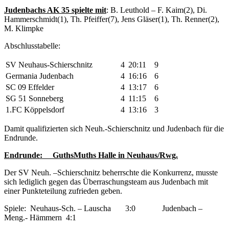
Judenbachs AK 35 spielte mit
: B. Leuthold – F. Kaim(2), Di.
Hammerschmidt(1), Th. Pfeiffer(7), Jens Gläser(1), Th. Renner(2),
M. Klimpke
Abschlusstabelle:
SV Neuhaus-Schierschnitz
4
20:11
9
Germania Judenbach
4
16:16
6
SC 09 Effelder
4
13:17
6
SG 51 Sonneberg
4
11:15
6
1.FC Köppelsdorf
4
13:16
3
Damit qualifizierten sich Neuh.-Schierschnitz und Judenbach für die
Endrunde.
Endrunde: GuthsMuths Halle in Neuhaus/Rwg.
Der SV Neuh. –Schierschnitz beherrschte die Konkurrenz, musste
sich lediglich gegen das Überraschungsteam aus Judenbach mit
einer Punkteteilung zufrieden geben.
Spiele: Neuhaus-Sch. – Lauscha 3:0 Judenbach –
Meng.- Hämmern 4:1