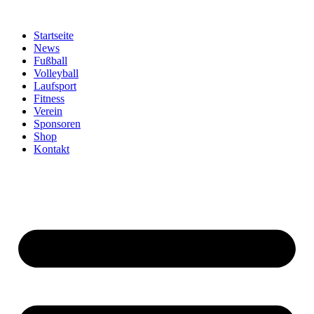
Zum
Inhalt
Startseite
springen
News
Fußball
Volleyball
Laufsport
Fitness
Verein
Sponsoren
Shop
Kontakt