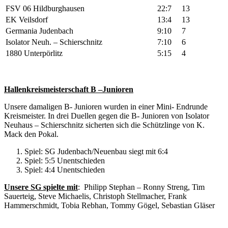
FSV 06 Hildburghausen
22:7
13
EK Veilsdorf
13:4
13
Germania Judenbach
9:10
7
Isolator Neuh. – Schierschnitz
7:10
6
1880 Unterpörlitz
5:15
4
Hallenkreismeisterschaft B –Junioren
Unsere damaligen B- Junioren wurden in einer Mini- Endrunde
Kreismeister. In drei Duellen gegen die B- Junioren von Isolator
Neuhaus – Schierschnitz sicherten sich die Schützlinge von K.
Mack den Pokal.
Spiel: SG Judenbach/Neuenbau siegt mit 6:4
Spiel: 5:5 Unentschieden
Spiel: 4:4 Unentschieden
Unsere SG spielte mit
: Philipp Stephan – Ronny Streng, Tim
Sauerteig, Steve Michaelis, Christoph Stellmacher, Frank
Hammerschmidt, Tobia Rebhan, Tommy Gögel, Sebastian Gläser