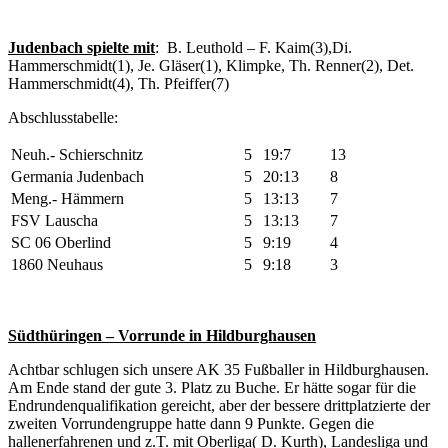
Judenbach spielte mit
: B. Leuthold – F. Kaim(3),Di.
Hammerschmidt(1), Je. Gläser(1), Klimpke, Th. Renner(2), Det.
Hammerschmidt(4), Th. Pfeiffer(7)
Abschlusstabelle:
Neuh.- Schierschnitz
5
19:7
13
Germania Judenbach
5
20:13
8
Meng.- Hämmern
5
13:13
7
FSV Lauscha
5
13:13
7
SC 06 Oberlind
5
9:19
4
1860 Neuhaus
5
9:18
3
Südthüringen – Vorrunde in Hildburghausen
Achtbar schlugen sich unsere AK 35 Fußballer in Hildburghausen.
Am Ende stand der gute 3. Platz zu Buche. Er hätte sogar für die
Endrundenqualifikation gereicht, aber der bessere drittplatzierte der
zweiten Vorrundengruppe hatte dann 9 Punkte. Gegen die
hallenerfahrenen und z.T. mit Oberliga( D. Kurth), Landesliga und