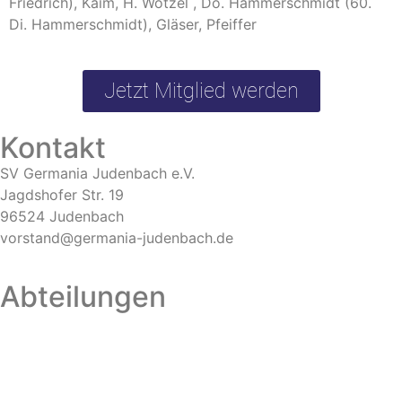
Friedrich), Kaim, H. Wötzel , Do. Hammerschmidt (60.
Di. Hammerschmidt), Gläser, Pfeiffer
Jetzt Mitglied werden
Kontakt
SV Germania Judenbach e.V.
Jagdshofer Str. 19
96524 Judenbach
vorstand@germania-judenbach.de
Abteilungen
Fußball
Volleyball
Laufsport
Fitness