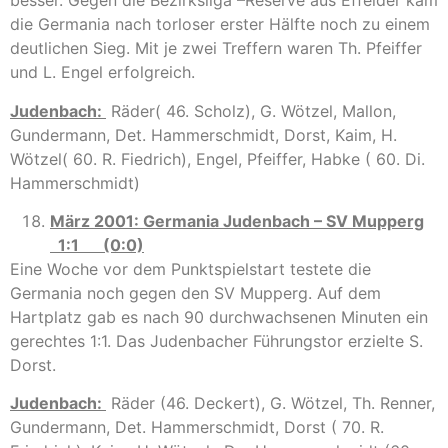
besser. Gegen die Bezirksliga –Reserve aus Effelder kam
die Germania nach torloser erster Hälfte noch zu einem
deutlichen Sieg. Mit je zwei Treffern waren Th. Pfeiffer
und L. Engel erfolgreich.
Judenbach:
Räder( 46. Scholz), G. Wötzel, Mallon,
Gundermann, Det. Hammerschmidt, Dorst, Kaim, H.
Wötzel( 60. R. Fiedrich), Engel, Pfeiffer, Habke ( 60. Di.
Hammerschmidt)
März 2001: Germania Judenbach – SV Mupperg
1:1 (0:0)
Eine Woche vor dem Punktspielstart testete die
Germania noch gegen den SV Mupperg. Auf dem
Hartplatz gab es nach 90 durchwachsenen Minuten ein
gerechtes 1:1. Das Judenbacher Führungstor erzielte S.
Dorst.
Judenbach:
Räder (46. Deckert), G. Wötzel, Th. Renner,
Gundermann, Det. Hammerschmidt, Dorst ( 70. R.