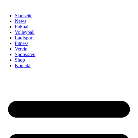
Zum
Inhalt
Startseite
springen
News
Fußball
Volleyball
Laufsport
Fitness
Verein
Sponsoren
Shop
Kontakt