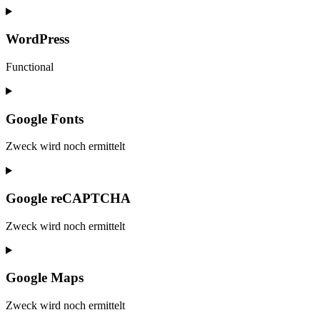
Consent
to
service
WordPress
elementor
Functional
Consent
to
service
Google Fonts
wordpress
Zweck wird noch ermittelt
Consent
to
service
Google reCAPTCHA
google-
fonts
Zweck wird noch ermittelt
Consent
to
service
Google Maps
google-
recaptcha
Zweck wird noch ermittelt