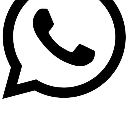
Intern
–
Impressum
–
Datenschutzerklärung
–
Kinder &
Jugendschutz
–
Cookie-Richtlinie
–
Webdesign