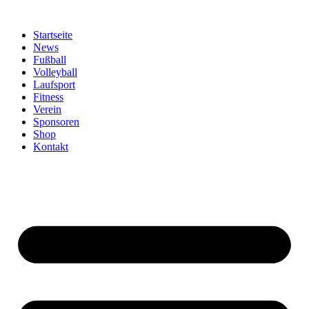
Zum
Inhalt
Startseite
springen
News
Fußball
Volleyball
Laufsport
Fitness
Verein
Sponsoren
Shop
Kontakt