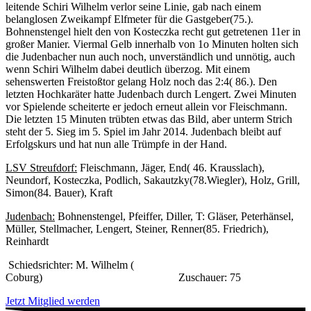
leitende Schiri Wilhelm verlor seine Linie, gab nach einem
belanglosen Zweikampf Elfmeter für die Gastgeber(75.).
Bohnenstengel hielt den von Kosteczka recht gut getretenen 11er in
großer Manier. Viermal Gelb innerhalb von 1o Minuten holten sich
die Judenbacher nun auch noch, unverständlich und unnötig, auch
wenn Schiri Wilhelm dabei deutlich überzog. Mit einem
sehenswerten Freistoßtor gelang Holz noch das 2:4( 86.). Den
letzten Hochkaräter hatte Judenbach durch Lengert. Zwei Minuten
vor Spielende scheiterte er jedoch erneut allein vor Fleischmann.
Die letzten 15 Minuten trübten etwas das Bild, aber unterm Strich
steht der 5. Sieg im 5. Spiel im Jahr 2014. Judenbach bleibt auf
Erfolgskurs und hat nun alle Trümpfe in der Hand.
LSV Streufdorf:
Fleischmann, Jäger, End( 46. Krausslach),
Neundorf, Kosteczka, Podlich, Sakautzky(78.Wiegler), Holz, Grill,
Simon(84. Bauer), Kraft
Judenbach:
Bohnenstengel, Pfeiffer, Diller, T: Gläser, Peterhänsel,
Müller, Stellmacher, Lengert, Steiner, Renner(85. Friedrich),
Reinhardt
Schiedsrichter: M. Wilhelm (
Coburg) Zuschauer: 75
Jetzt Mitglied werden