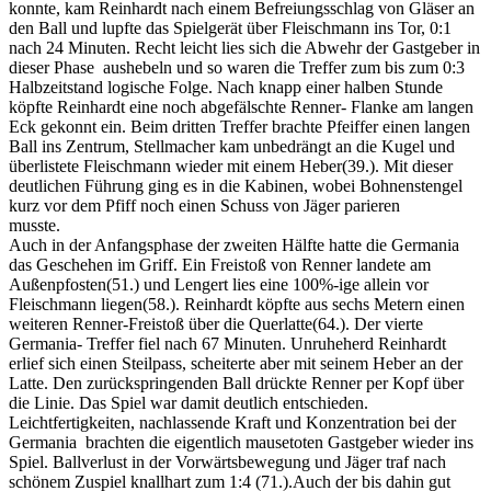
konnte, kam Reinhardt nach einem Befreiungsschlag von Gläser an
den Ball und lupfte das Spielgerät über Fleischmann ins Tor, 0:1
nach 24 Minuten. Recht leicht lies sich die Abwehr der Gastgeber in
dieser Phase aushebeln und so waren die Treffer zum bis zum 0:3
Halbzeitstand logische Folge. Nach knapp einer halben Stunde
köpfte Reinhardt eine noch abgefälschte Renner- Flanke am langen
Eck gekonnt ein. Beim dritten Treffer brachte Pfeiffer einen langen
Ball ins Zentrum, Stellmacher kam unbedrängt an die Kugel und
überlistete Fleischmann wieder mit einem Heber(39.). Mit dieser
deutlichen Führung ging es in die Kabinen, wobei Bohnenstengel
kurz vor dem Pfiff noch einen Schuss von Jäger parieren
mus
Auch in der Anfangsphase der zweiten Hälfte hatte die Germania
das Geschehen im Griff. Ein Freistoß von Renner landete am
Außenpfosten(51.) und Lengert lies eine 100%-ige allein vor
Fleischmann liegen(58.). Reinhardt köpfte aus sechs Metern einen
weiteren Renner-Freistoß über die Querlatte(64.). Der vierte
Germania- Treffer fiel nach 67 Minuten. Unruheherd Reinhardt
erlief sich einen Steilpass, scheiterte aber mit seinem Heber an der
Latte. Den zurückspringenden Ball drückte Renner per Kopf über
die Linie. Das Spiel war damit deutlich entschieden.
Leichtfertigkeiten, nachlassende Kraft und Konzentration bei der
Germania brachten die eigentlich mausetoten Gastgeber wieder ins
Spiel. Ballverlust in der Vorwärtsbewegung und Jäger traf nach
schönem Zuspiel knallhart zum 1:4 (71.).Auch der bis dahin gut