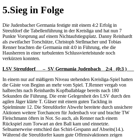
5.Sieg in Folge
Die Judenbacher Germania festigte mit einem 4:2 Erfolg in
Streufdorf die Tabellenführung in der Kreisliga und hat nun 7
Punkte Vorsprung auf einem Nichtaufstiegsplatz. Danny Reinhardt
als zweifacher Torschütze, Christoph Stellmacher und Tobias
Renner brachten die Germania mit 4:0 in Führung, ehe die
Hausherren in einer turbulenten Schlussviertelstunde noch
verkürzen konnten
.
LSV Streufdorf
–
SV Germania Judenbach
2:4
(0:3 )
In einem nur auf mäßigem Niveau stehenden Kreisliga-Spiel hatten
die Gäste von Beginn an mehr vom Spiel. T.Renner vergab von
halbrechts nach Reinhardts Kopfballablage bereits nach 180
Sekunden die Führung. Die erste Gelegenheit des LSV durch den
agilen Jäger klärte T. Gläser mit einem guten Tackling in
Spielminute 12. Die Streufdorfer Abwehr bereitete durch unsichere
Aktionen weitere Torchancen für Judenbach vor und brachte TW
Fleischmann öfters in Not. So auch, als Renner nach einem
Rückspiel zum Torwart an den Ball kam und einnetzte.
Seltsamerweise entschied das Schiri-Gespann auf Abseits(14.).
Während die Streufdorfer kaum gute Offensivaktionen zeigen