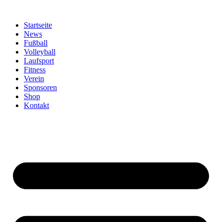
Zum
Inhalt
Startseite
springen
News
Fußball
Volleyball
Laufsport
Fitness
Verein
Sponsoren
Shop
Kontakt