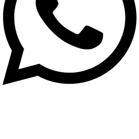
Intern
–
Impressum
–
Datenschutzerklärung
–
Kinder &
Jugendschutz
–
Cookie-Richtlinie
–
Webdesign