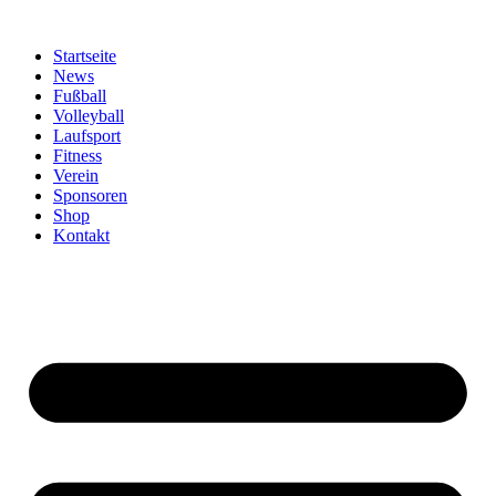
Zum
Inhalt
Startseite
springen
News
Fußball
Volleyball
Laufsport
Fitness
Verein
Sponsoren
Shop
Kontakt