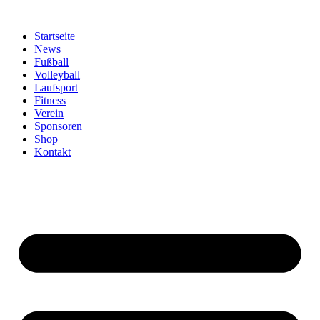
Zum
Inhalt
Startseite
springen
News
Fußball
Volleyball
Laufsport
Fitness
Verein
Sponsoren
Shop
Kontakt