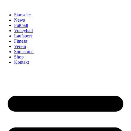
Zum
Inhalt
Startseite
springen
News
Fußball
Volleyball
Laufsport
Fitness
Verein
Sponsoren
Shop
Kontakt