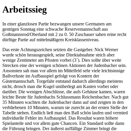
Arbeitssieg
In einer glanzlosen Partie bezwangen unsere Germanen am
gestrigen Sonntag eine schwache Reservemannschaft aus
Goßmannsrod/Oberland mit 2 zu 0. 50 Zuschauer sahen reine recht
dürftige Partie auf mittelmäßigem Kreisklasseniveau.
Das erste Achtungszeichen setzten die Gastgeber. Nick Werner
wurde schön herausgespielt, seine Direktabnahme strich aber
wenige Zentimeter am Pfosten vorbei (3´). Dies sollte über weite
Strecken eine der wenigen schönen Aktionen der Judenbacher sein.
Ansonsten sah man vor allem im Mittelfeld sehr viele leichtsinnige
Ballverluste im Aufbauspiel gefolgt von Kontern der
Gästemannschaft. Torgefahr entstand dadurch allerdings meistens
nicht, drosch man die Kugel unüberlegt am Kasten vorbei oder
darüber. Die wenigen Abschlüsse, die aufs Gehäuse kamen, waren
leichte Beute für Judenbachs Schlussmann Reichenbacher. Nach gut
35 Minuten wachten die Judenbacher dann auf und zeigten in den
verbliebenen 10 Minuten, warum sie zurecht an der ersten Stelle der
Tabelle stehen. Endlich ließ man den Ball schön laufen und vermied
individuelle Fehler im Aufbauspiel. Das Resultat waren höhere
Spielanteile und vor allem gute Chancen. Ein Standard sollte dann
die Führung bringen. Der äußerst auffällige Zimmer bringt die