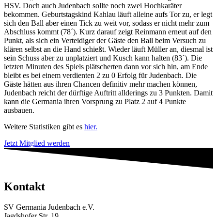
HSV. Doch auch Judenbach sollte noch zwei Hochkaräter
bekommen. Geburtstagskind Kahlau läuft alleine aufs Tor zu, er legt
sich den Ball aber einen Tick zu weit vor, sodass er nicht mehr zum
Abschluss kommt (78´). Kurz darauf zeigt Reinmann erneut auf den
Punkt, als sich ein Verteidiger der Gäste den Ball beim Versuch zu
klären selbst an die Hand schießt. Wieder läuft Müller an, diesmal ist
sein Schuss aber zu unplatziert und Kusch kann halten (83´). Die
letzten Minuten des Spiels plätscherten dann vor sich hin, am Ende
bleibt es bei einem verdienten 2 zu 0 Erfolg für Judenbach. Die
Gäste hätten aus ihren Chancen definitiv mehr machen können,
Judenbach reicht der dürftige Auftritt allderings zu 3 Punkten. Damit
kann die Germania ihren Vorsprung zu Platz 2 auf 4 Punkte
ausbauen.
Weitere Statistiken gibt es
hier.
Jetzt Mitglied werden
Kontakt
SV Germania Judenbach e.V.
Jagdshofer Str. 19