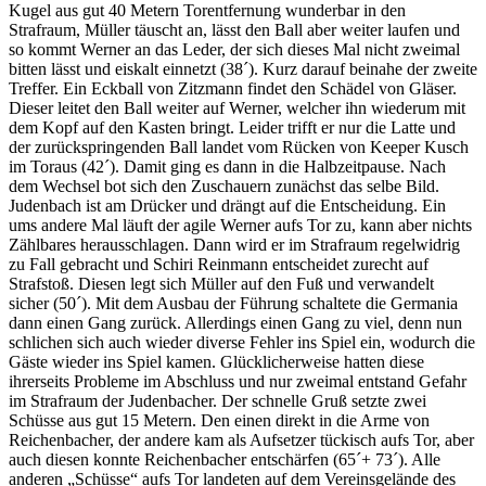
Kugel aus gut 40 Metern Torentfernung wunderbar in den
Strafraum, Müller täuscht an, lässt den Ball aber weiter laufen und
so kommt Werner an das Leder, der sich dieses Mal nicht zweimal
bitten lässt und eiskalt einnetzt (38´). Kurz darauf beinahe der zweite
Treffer. Ein Eckball von Zitzmann findet den Schädel von Gläser.
Dieser leitet den Ball weiter auf Werner, welcher ihn wiederum mit
dem Kopf auf den Kasten bringt. Leider trifft er nur die Latte und
der zurückspringenden Ball landet vom Rücken von Keeper Kusch
im Toraus (42´). Damit ging es dann in die Halbzeitpause. Nach
dem Wechsel bot sich den Zuschauern zunächst das selbe Bild.
Judenbach ist am Drücker und drängt auf die Entscheidung. Ein
ums andere Mal läuft der agile Werner aufs Tor zu, kann aber nichts
Zählbares herausschlagen. Dann wird er im Strafraum regelwidrig
zu Fall gebracht und Schiri Reinmann entscheidet zurecht auf
Strafstoß. Diesen legt sich Müller auf den Fuß und verwandelt
sicher (50´). Mit dem Ausbau der Führung schaltete die Germania
dann einen Gang zurück. Allerdings einen Gang zu viel, denn nun
schlichen sich auch wieder diverse Fehler ins Spiel ein, wodurch die
Gäste wieder ins Spiel kamen. Glücklicherweise hatten diese
ihrerseits Probleme im Abschluss und nur zweimal entstand Gefahr
im Strafraum der Judenbacher. Der schnelle Gruß setzte zwei
Schüsse aus gut 15 Metern. Den einen direkt in die Arme von
Reichenbacher, der andere kam als Aufsetzer tückisch aufs Tor, aber
auch diesen konnte Reichenbacher entschärfen (65´+ 73´). Alle
anderen „Schüsse“ aufs Tor landeten auf dem Vereinsgelände des