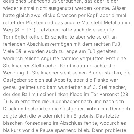
deutliches Chancenplus verbuchen, das aber leider
wieder einmal nicht ausgenutzt werden konnte. Gläser
hatte gleich zwei dicke Chancen per Kopf, aber einmal
rettet der Pfosten und das andere Mal steht Metallari im
Weg (8´+ 13´). Letzterer hatte auch diverse gute
Tormöglichkeiten. Er scheiterte aber wie so oft an
fehlenden Abschlussvermögen mit dem rechten Fuß.
Viele Bälle wurden auch zu lange am Fuß gehalten,
wodurch etliche Angriffe harmlos verpufften. Erst eine
Stellmacher-Stellmacher-Kombination brachte die
Wendung. L. Stellmacher sieht seinen Bruder starten, die
Gastgeber spielen auf Abseits, aber die Flanke war
genau getimet und kam wunderbar auf C. Stellmacher,
der den Ball mit seiner linken Klebe im Tor versenkt (28
´). Nun erhöhten die Judenbacher nach und nach den
Druck und schnürten die Gastgeber hinten ein. Dennoch
zeigte sich die wieder nicht im Ergebnis. Das letzte
bisschen Konsequenz im Abschluss fehlte, wodurch es
bis kurz vor die Pause spannend blieb. Dann probierte