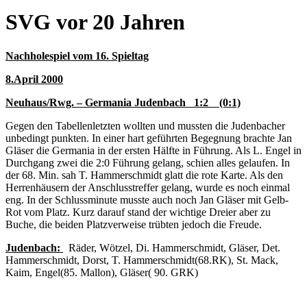
SVG vor 20 Jahren
Nachholespiel vom 16. Spieltag
8.April 2000
Neuhaus/Rwg. – Germania Judenbach 1:2 (0:1)
Gegen den Tabellenletzten wollten und mussten die Judenbacher
unbedingt punkten. In einer hart geführten Begegnung brachte Jan
Gläser die Germania in der ersten Hälfte in Führung. Als L. Engel in
Durchgang zwei die 2:0 Führung gelang, schien alles gelaufen. In
der 68. Min. sah T. Hammerschmidt glatt die rote Karte. Als den
Herrenhäusern der Anschlusstreffer gelang, wurde es noch einmal
eng. In der Schlussminute musste auch noch Jan Gläser mit Gelb-
Rot vom Platz. Kurz darauf stand der wichtige Dreier aber zu
Buche, die beiden Platzverweise trübten jedoch die Freude.
Judenbach:
Räder, Wötzel, Di. Hammerschmidt, Gläser, Det.
Hammerschmidt, Dorst, T. Hammerschmidt(68.RK), St. Mack,
Kaim, Engel(85. Mallon), Gläser( 90. GRK)