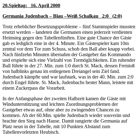
20.Spieltag: 16. April 2000
Germania Judenbach – Blau –Weiß Schalkau 2:0 (2:0)
Trotz erheblicher Besetzungsprobleme – fünf Stammspieler mussten
ersetzt werden – landeten die Germanen einen jederzeit verdienten
Heimsieg gegen den Tabellenfünften. Eine gute Chance der Gäste
gab es lediglich eine in der 4. Minute. Ein Gästespieler kam 10m
zentral vor dem Tor zum Schuss, schob den Ball aber knapp vorbei.
Nach fünfzehn Minuten übernahm der Gastgeber das Kommando
und erspielte sich eine Vielzahl von Tormöglichkeiten. Ein ruhender
Ball führte in der 27. Min. zum 1:0 durch St. Mack, dessen Freistoß
von halblinks genau im entlegenen Dreiangel sein Ziel fand.
Judenbach kämpfte und war laufstark, was in der 40. Min. zum 2:0
durch Engel führte. St. Mack, Judenbachs bester Mann, leistete mit
einem Zuckerpass die Vorarbeit.
In der Anfangsphase der zweiten Halbzeit kamen die Gäste mit
Windunterstützung und leichten Zuordnungsproblemen der
Gastgeber etwas auf, ohne aber zu zwingenden Chancen zu
kommen. Ab der 60.Min. spielte Judenbach wieder souverän und
brachte den Sieg nach Hause. Damit rangierte die Germania auf
Platz neun in der Tabelle, mit 10 Punkten Abstand zum
Tabellenvorletzten Heubisch.