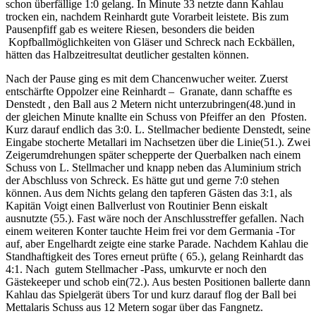
schon überfällige 1:0 gelang. In Minute 33 netzte dann Kahlau
trocken ein, nachdem Reinhardt gute Vorarbeit leistete. Bis zum
Pausenpfiff gab es weitere Riesen, besonders die beiden
Kopfballmöglichkeiten von Gläser und Schreck nach Eckbällen,
hätten das Halbzeitresultat deutlicher gestalten können.
Nach der Pause ging es mit dem Chancenwucher weiter. Zuerst
entschärfte Oppolzer eine Reinhardt – Granate, dann schaffte es
Denstedt , den Ball aus 2 Metern nicht unterzubringen(48.)und in
der gleichen Minute knallte ein Schuss von Pfeiffer an den Pfosten.
Kurz darauf endlich das 3:0. L. Stellmacher bediente Denstedt, seine
Eingabe stocherte Metallari im Nachsetzen über die Linie(51.). Zwei
Zeigerumdrehungen später schepperte der Querbalken nach einem
Schuss von L. Stellmacher und knapp neben das Aluminium strich
der Abschluss von Schreck. Es hätte gut und gerne 7:0 stehen
können. Aus dem Nichts gelang den tapferen Gästen das 3:1, als
Kapitän Voigt einen Ballverlust von Routinier Benn eiskalt
ausnutzte (55.). Fast wäre noch der Anschlusstreffer gefallen. Nach
einem weiteren Konter tauchte Heim frei vor dem Germania -Tor
auf, aber Engelhardt zeigte eine starke Parade. Nachdem Kahlau die
Standhaftigkeit des Tores erneut prüfte ( 65.), gelang Reinhardt das
4:1. Nach gutem Stellmacher -Pass, umkurvte er noch den
Gästekeeper und schob ein(72.). Aus besten Positionen ballerte dann
Kahlau das Spielgerät übers Tor und kurz darauf flog der Ball bei
Mettalaris Schuss aus 12 Metern sogar über das Fangnetz.