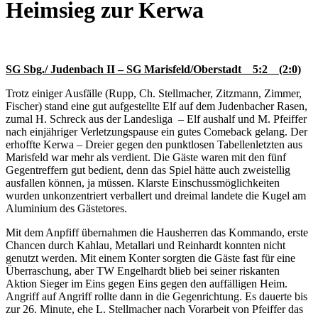
Heimsieg zur Kerwa
SG Sbg./ Judenbach II – SG Marisfeld/Oberstadt 5:2 (2:0)
Trotz einiger Ausfälle (Rupp, Ch. Stellmacher, Zitzmann, Zimmer,
Fischer) stand eine gut aufgestellte Elf auf dem Judenbacher Rasen,
zumal H. Schreck aus der Landesliga – Elf aushalf und M. Pfeiffer
nach einjähriger Verletzungspause ein gutes Comeback gelang. Der
erhoffte Kerwa – Dreier gegen den punktlosen Tabellenletzten aus
Marisfeld war mehr als verdient. Die Gäste waren mit den fünf
Gegentreffern gut bedient, denn das Spiel hätte auch zweistellig
ausfallen können, ja müssen. Klarste Einschussmöglichkeiten
wurden unkonzentriert verballert und dreimal landete die Kugel am
Aluminium des Gästetores.
Mit dem Anpfiff übernahmen die Hausherren das Kommando, erste
Chancen durch Kahlau, Metallari und Reinhardt konnten nicht
genutzt werden. Mit einem Konter sorgten die Gäste fast für eine
Überraschung, aber TW Engelhardt blieb bei seiner riskanten
Aktion Sieger im Eins gegen Eins gegen den auffälligen Heim.
Angriff auf Angriff rollte dann in die Gegenrichtung. Es dauerte bis
zur 26. Minute, ehe L. Stellmacher nach Vorarbeit von Pfeiffer das