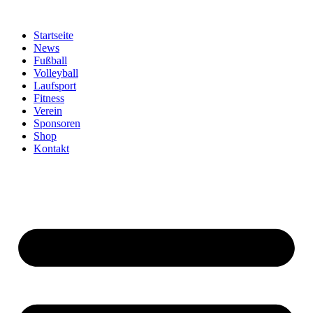
Zum
Inhalt
Startseite
springen
News
Fußball
Volleyball
Laufsport
Fitness
Verein
Sponsoren
Shop
Kontakt